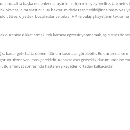
larda altta başka nedenlerin araştırılması için mideye yöneliriz. Üre nefes te
k oksit salınımı araştırılır. Bu bakteri midede tespit edildiğinde tedaviye u
. Stres, diyetteki bozulmalar ve tekrar HP ile bulaş şikâyetlerin tekrarına 
ek düzenine dikkat etmek, tok karnına egzersiz yapmamak, aşırı stres döne
ği ağza kadar gelir hatta dönem dönem kusmalar görülebilir. Bu durumda ise m
k görüntüleme yapılması gereklidir. Kapakta aşırı gevşeklik durumunda ise e
dir. Bu ameliyat sonrasında hastanın şikâyetleri ortadan kalkacaktır.