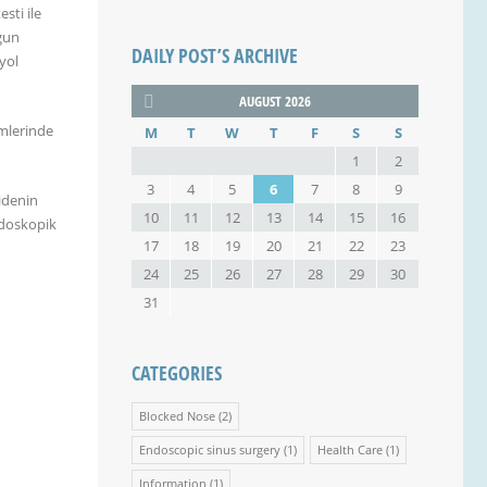
sti ile
ygun
DAILY POST’S ARCHIVE
yol
AUGUST 2026
mlerinde
M
T
W
T
F
S
S
1
2
3
4
5
6
7
8
9
idenin
10
11
12
13
14
15
16
ndoskopik
17
18
19
20
21
22
23
24
25
26
27
28
29
30
31
CATEGORIES
Blocked Nose
(2)
Endoscopic sinus surgery
(1)
Health Care
(1)
Information
(1)