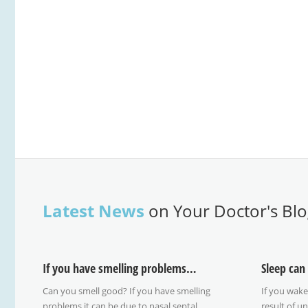
Latest News
on Your Doctor's Bl
If you have smelling problems…
Can you smell good? If you have smelling
If you wake
problems it can be due to nasal septal
result of u