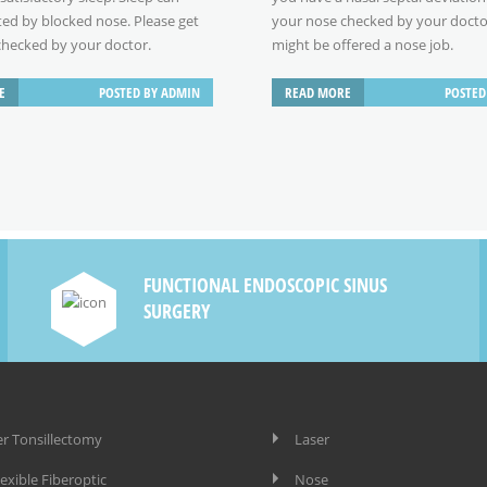
cted by blocked nose. Please get
your nose checked by your docto
checked by your doctor.
might be offered a nose job.
y may solve your problems
E
POSTED BY
ADMIN
READ MORE
POSTED
FUNCTIONAL ENDOSCOPIC SINUS
SURGERY
er Tonsillectomy
Laser
lexible Fiberoptic
Nose