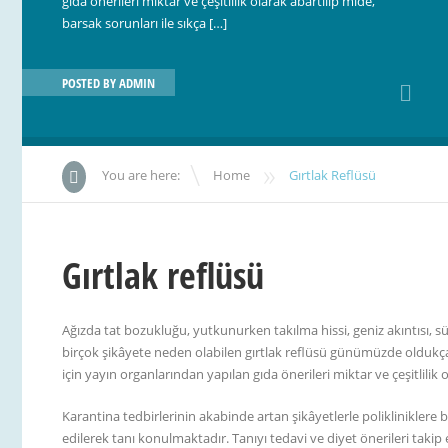
gıda önerileri miktar ve çeşitlilik olarak abartılıp mide,
barsak sorunları ile sıkça […]
POSTED BY
ADMIN
»
You are here:
Home
Gırtlak Reflüsü
Gırtlak reflüsü
Ağızda tat bozukluğu, yutkunurken takılma hissi, geniz akıntısı, sür
birçok şikâyete neden olabilen gırtlak reflüsü günümüzde olduk
için yayın organlarından yapılan gıda önerileri miktar ve çeşitlilik 
Karantina tedbirlerinin akabinde artan şikâyetlerle polikliniklere
edilerek tanı konulmaktadır. Tanıyı tedavi ve diyet önerileri ta