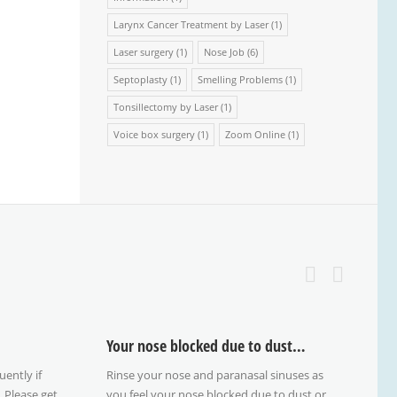
Larynx Cancer Treatment by Laser
(1)
Laser surgery
(1)
Nose Job
(6)
Septoplasty
(1)
Smelling Problems
(1)
Tonsillectomy by Laser
(1)
Voice box surgery
(1)
Zoom Online
(1)
Your nose blocked due to dust…
uently if
Rinse your nose and paranasal sinuses as
V
. Please get
you feel your nose blocked due to dust or
C