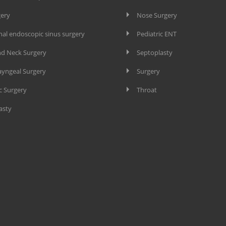
gery
Nose Surgery
nal endoscopic sinus surgery
Pediatric ENT
d Neck Surgery
Septoplasty
yngeal Surgery
Surgery
c Surgery
Throat
asty