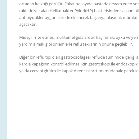
ortadan kalktığı görülür. Fakat az sayıda hastada devam eden sorun
midede yer alan Helikobakter Pylori(HP) bakterisinden salınan nitri
antibiyotikler uygun sürede eklenerek başarıya ulaşmak mümkündür
açacaktır.
Mideyi irrite etmesi muhtemel gıdalardan kaçınmak, uyku ve yem
yardım almak gibi önlemlerle reflü tekrarının önüne geçilebilir.
Diğer bir reflü tipi olan gastroözofageal reflüde tüm mide içeri
kardia kapağının kontrol edilmesi için gastroskopi ile endoskopi
ya da cerrahi girişim ile kapak direncini arttırıcı müdahale gerekli