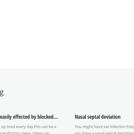
og
Sleep can easily effected by blocked nose
Nasal septal deviation
 up tired every day this can be a
You might have ear infection freq
nsatisfactory sleep. Sleep can
you have a nasal septal deviation