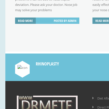
deviation. Please ask your doctor. Nose job
easily effe
may solve your problems
your nose 
ş
Septoplast
READ MORE
POSTED BY
ADMIN
READ MOR
RHINOPLASTY
rı
Diet Aft
Direct F