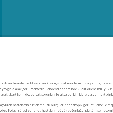
ekli ses temizleme ihtiyacı, ses kısıklığı diş etlerinde ve dilde yanma, hassasi
ça yaygın olarak görülmektedir. Pandemi döneminde vücut direncimizi yüks
olarak abartılıp mide, barsak sorunları ile sıkça polikliniklere başvurmaktadırla
 başvuran hastalarda gırtlak reflüsü bulguları endoskopik görüntüleme ile tes
kip eder. Tedavi süreci sonunda hastaların büyük çoğunluğunda tüm semptoml