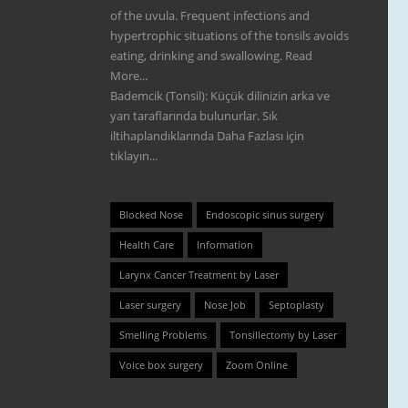
of the uvula. Frequent infections and
hypertrophic situations of the tonsils avoids
eating, drinking and swallowing.
Read
More...
Bademcik (Tonsil): Küçük dilinizin arka ve
yan taraflarında bulunurlar. Sık
iltihaplandıklarında
Daha Fazlası için
tıklayın...
Blocked Nose
Endoscopic sinus surgery
Health Care
Information
Larynx Cancer Treatment by Laser
Laser surgery
Nose Job
Septoplasty
Smelling Problems
Tonsillectomy by Laser
Voice box surgery
Zoom Online