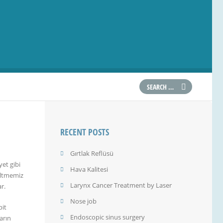
RECENT POSTS
Gırtlak Reflüsü
yet gibi
Hava Kalitesi
eltmemiz
Larynx Cancer Treatment by Laser
r.
Nose job
pit
Endoscopic sinus surgery
arın